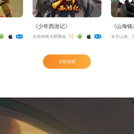
》
《
少年西游记
》
《
山海镜
全新神将光辉降临
未尽山海，
来
全部游戏