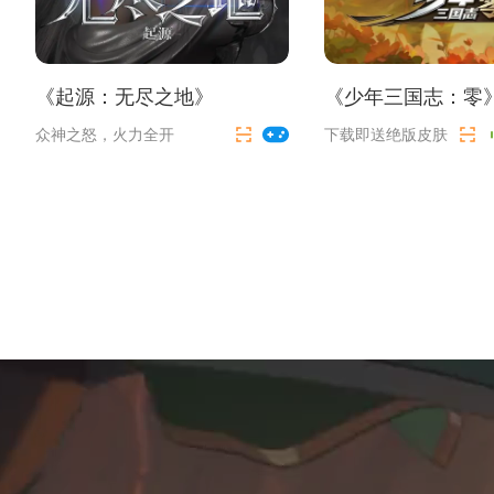
《
起源：无尽之地
》
《
少年三国志：零
众神之怒，火力全开
下载即送绝版皮肤