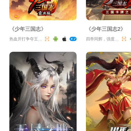
《
少年三国志
》
《
少年三国志2
》
热血开打争夺王者
四帝同辉，强度飞
宝座
升