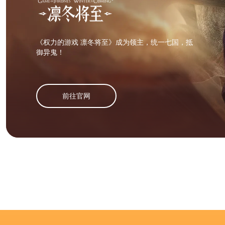
《权力的游戏 凛冬将至》成为领主，统一七国，抵
御异鬼！
前往官网