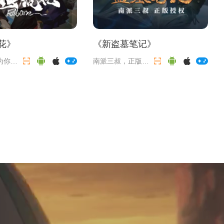
花
》
《
新盗墓笔记
》
为你归
南派三叔，正版授
权