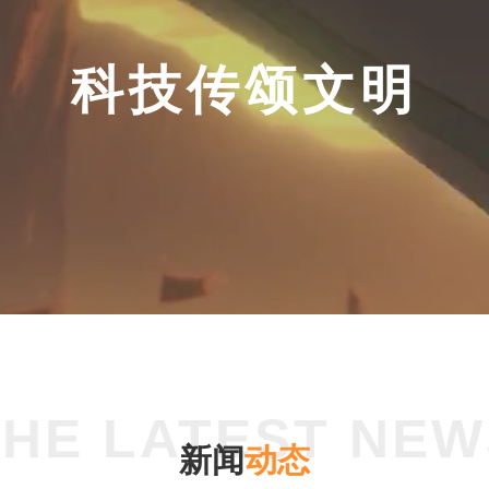
科技传颂文明
新
闻
动
态