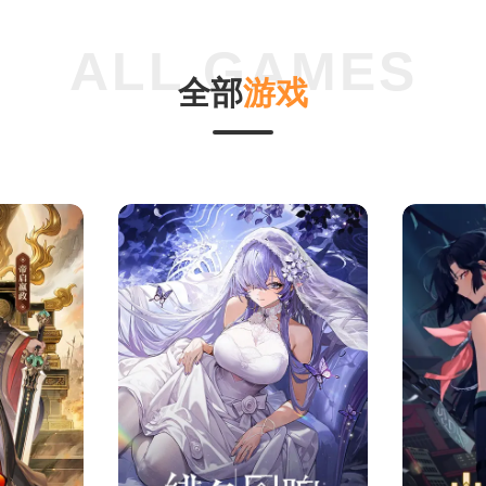
全
部
游
戏