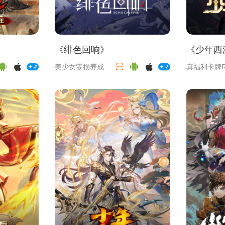
《
绯色回响
》
《
少年西
美少女零损养成
真福利卡牌R
RPG