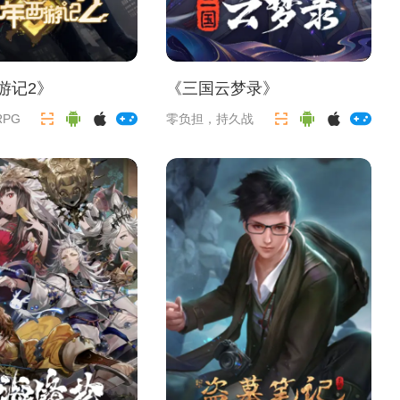
游记2
》
《
三国云梦录
》
PG
零负担，持久战