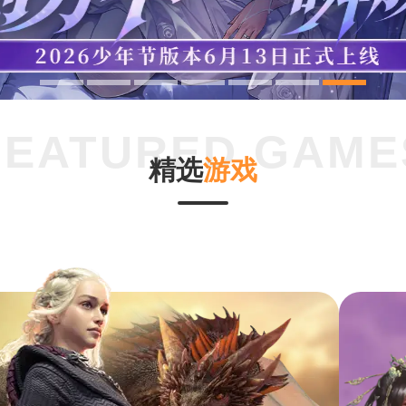
精
选
游
戏