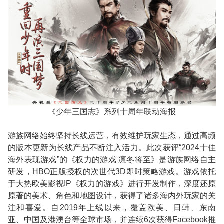
《少年三国志》系列十周年联动海报
游族网络始终坚持长线运营，有效维护玩家生态，通过高频
的版本更新为长线产品不断注入活力。此次获评
“2024
十佳
海外表现游戏
”
的《权力的游戏 凛冬将至》是游族网络自主
研发，
HBO
正版授权的次世代
3D
即时策略游戏。游戏依托
于大热欧美影视
IP
《权力的游戏》进行开发制作，深度还原
原著的美术、角色和地图设计，获得了诸多海内外玩家的关
注和喜爱。自
2019
年上线以来，覆盖欧美、日韩、东南
亚、中国及港澳台等全球市场，并连续
6
次获得
Facebook
推