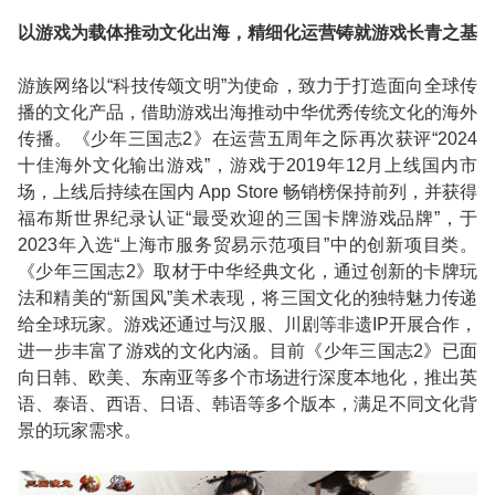
以游戏为载体推动文化出海，精细化运营铸就游戏长青之基
游族网络以
“
科技传颂文明
”
为使命，致力于打造面向全球传
播的文化产品，借助游戏出海推动中华优秀传统文化的海外
传播。《少年三国志
2
》在运营五周年之际再次获评
“2024
十佳海外文化输出游戏
”
，游戏于
2019
年
12
月上线国内市
场，上线后持续在国内
App Store
畅销榜保持前列，并获得
福布斯世界纪录认证
“
最受欢迎的三国卡牌游戏品牌
”
，于
2023
年入选
“
上海市服务贸易示范项目
”
中的创新项目类。
《少年三国志
2
》取材于中华经典文化，通过创新的卡牌玩
法和精美的
“
新国风
”
美术表现，将三国文化的独特魅力传递
给全球玩家。游戏还通过与汉服、川剧等非遗
IP
开展合作，
进一步丰富了游戏的文化内涵。目前《少年三国志
2
》已面
向日韩、欧美、东南亚等多个市场进行深度本地化，推出英
语、泰语、西语、日语、韩语等多个版本，满足不同文化背
景的玩家需求。