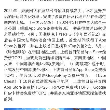
2024
年，游族网络在游戏出海领域持续发力，不断提升产
品的研运能力及效率，完成了多款自研及代理产品在全球范
围内的上线。《三国云梦录》于
2024
年
3
月在中国大陆全平
台公测，蝉联
App Store
免费榜首
3
日，并获得超过
16
家渠
道重磅推荐。
4
月，国潮朋克卡牌
RPG
《少年西游记
2
》先
后在中国大陆和港澳台地区上线，首发期间获得了
App
Store
的推荐，并在上线首日登榜
TapTap
的第
2
位。
6
月，
《绯色回响》在韩国地区上线，上线首日荣登
App Store
免
费榜
TOP1
，游戏此前已陆续登陆日本、东南亚地区、中国
大陆、中国港澳台地区和欧美地区。《山海镜花》也于
6
月
正式发行中国港澳台地区，上线首日登顶
App Store
免费榜
TOP1
，连续
10
天稳居
GooglePlay
免费榜前五。《
Ever
Chest
》于
10
月正式进军东南亚地区，上线首日斩获泰国
App Store
免费榜
TOP25
，
RPG
类免费榜
TOP3
，
Google
Play
卡牌类免费榜
TOP1
，并跻身东南亚多地区双端免费榜
前列。